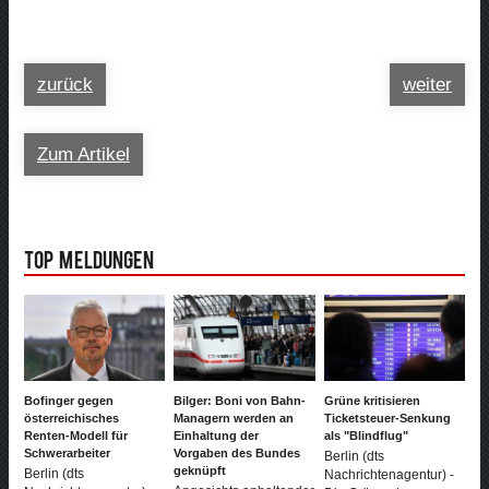
zurück
weiter
Zum Artikel
Top Meldungen
Bofinger gegen
Bilger: Boni von Bahn-
Grüne kritisieren
österreichisches
Managern werden an
Ticketsteuer-Senkung
Renten-Modell für
Einhaltung der
als "Blindflug"
Schwerarbeiter
Vorgaben des Bundes
Berlin (dts
geknüpft
Berlin (dts
Nachrichtenagentur) -