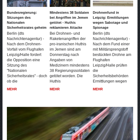
Bundesregierung:
Mindestens 38 Soldaten
Drohnenfund in
Sitzungen des
bei Angriffen im Jemen
Leipzig: Ermittlungen
Nationalen
getötet - Huthis
wegen Sabotage und
Sicherheitsrates geheim
reklamieren Attacke
Spionage
Berlin (dts
Bei Drohnen- und
Berlin (dts
Nachrichtenagentur) -
Raketenangriffen der
Nachrichtenagentur) -
Nach dem Drohnen-
pro-iranischen Huthis
Nach dem Fund einer
Vorfall vom Flughafen
im Jemen sind am
mit Militärsprengstoff
Leipzig/Halle fordert
Donnerstag nach
bestückten Drohne am
die Opposition eine
Angaben von
Flughafen
Sitzung des
Medizinern mindestens
Leipzig/Halle prüfen
"Nationalen
38 Regierungssoldaten
die
Sicherheitsrates" - doch
getötet worden. Die
Sicherheitsbehörden
ob die
Huthis
Ermittlungen wegen
MEHR
MEHR
MEHR