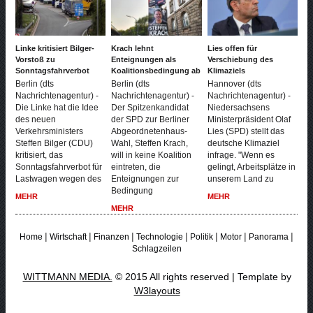
Linke kritisiert Bilger-
Krach lehnt
Lies offen für
Vorstoß zu
Enteignungen als
Verschiebung des
Sonntagsfahrverbot
Koalitionsbedingung ab
Klimaziels
Berlin (dts
Berlin (dts
Hannover (dts
Nachrichtenagentur) -
Nachrichtenagentur) -
Nachrichtenagentur) -
Die Linke hat die Idee
Der Spitzenkandidat
Niedersachsens
des neuen
der SPD zur Berliner
Ministerpräsident Olaf
Verkehrsministers
Abgeordnetenhaus-
Lies (SPD) stellt das
Steffen Bilger (CDU)
Wahl, Steffen Krach,
deutsche Klimaziel
kritisiert, das
will in keine Koalition
infrage. "Wenn es
Sonntagsfahrverbot für
eintreten, die
gelingt, Arbeitsplätze in
Lastwagen wegen des
Enteignungen zur
unserem Land zu
Bedingung
MEHR
MEHR
MEHR
|
|
|
|
|
|
|
Home
Wirtschaft
Finanzen
Technologie
Politik
Motor
Panorama
Schlagzeilen
WITTMANN MEDIA.
© 2015 All rights reserved | Template by
W3layouts