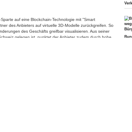
Ver
-Sparte auf eine Blockchain-Technologie mit "Smart
tner des Anbieters auf virtuelle 3D-Modelle zurückgreifen. So
nderungen des Geschäfts greifbar visualisieren. Aus seiner
Bun
Schweiz gelegen ist, punktet der Anbieter zudem durch hohe
weg
e Lieferzeiten.
Bür
Ext
Verk
Spit
Urte
Aut