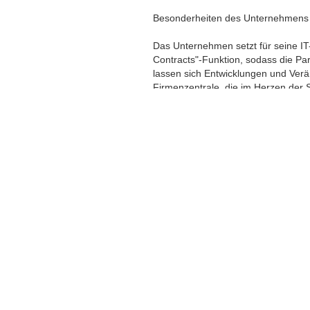
Besonderheiten des Unternehmens
Das Unternehmen setzt für seine IT
Contracts"-Funktion, sodass die Par
lassen sich Entwicklungen und Verä
Firmenzentrale, die im Herzen der 
Qualität, stetige Präsenz sowie kurz