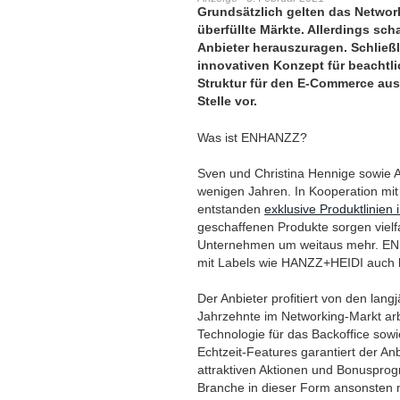
Grundsätzlich gelten das Network
überfüllte Märkte. Allerdings sch
Anbieter herauszuragen. Schlie
innovativen Konzept für beachtl
Struktur für den E-Commerce aus
Stelle vor.
Was ist ENHANZZ?
Sven und Christina Hennige sowie
wenigen Jahren. In Kooperation mi
entstanden
exklusive Produktlinien
geschaffenen Produkte sorgen vielf
Unternehmen um weitaus mehr. ENHA
mit Labels wie HANZZ+HEIDI auch bei
Der Anbieter profitiert von den la
Jahrzehnte im Networking-Markt arb
Technologie für das Backoffice sow
Echtzeit-Features garantiert der An
attraktiven Aktionen und Bonuspro
Branche in dieser Form ansonsten n