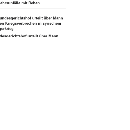
kehrsunfälle mit Rehen
desgerichtshof urteilt über Mann
en Kriegsverbrechen in syrischem
gerkrieg
remes Niedrigwasser:
ehrsminister Bilger lädt zu
zentreffen in Bonn
il in Prozess um tödlichen
oanschlag auf Verdi-Demonstration