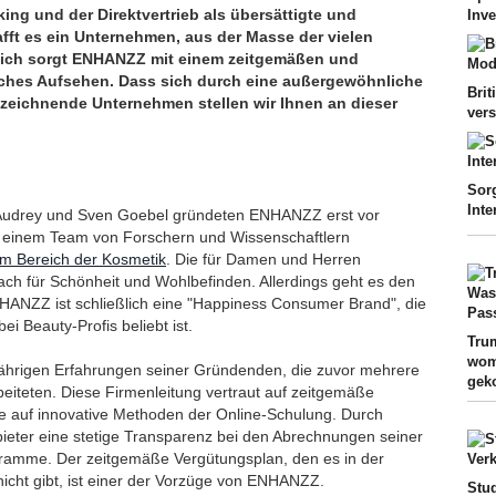
ing und der Direktvertrieb als übersättigte und
Inve
afft es ein Unternehmen, aus der Masse der vielen
ßlich sorgt ENHANZZ mit einem zeitgemäßen und
iches Aufsehen. Dass sich durch eine außergewöhnliche
Brit
zeichnende Unternehmen stellen wir Ihnen an dieser
vers
Sor
Int
 Audrey und Sven Goebel gründeten ENHANZZ erst vor
t einem Team von Forschern und Wissenschaftlern
 im Bereich der Kosmetik
. Die für Damen und Herren
ach für Schönheit und Wohlbefinden. Allerdings geht es den
NZZ ist schließlich eine "Happiness Consumer Brand", die
 Beauty-Profis beliebt ist.
Tru
wom
ngjährigen Erfahrungen seiner Gründenden, die zuvor mehrere
ge
eiteten. Diese Firmenleitung vertraut auf zeitgemäße
ie auf innovative Methoden der Online-Schulung. Durch
bieter eine stetige Transparenz bei den Abrechnungen seiner
gramme. Der zeitgemäße Vergütungsplan, den es in der
icht gibt, ist einer der Vorzüge von ENHANZZ.
Stu