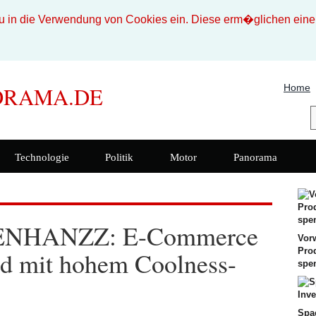
n die Verwendung von Cookies ein. Diese erm�glichen eine b
Home
ORAMA.DE
Technologie
Politik
Motor
Panorama
i ENHANZZ: E-Commerce
Vor
Pro
d mit hohem Coolness-
spe
Spa