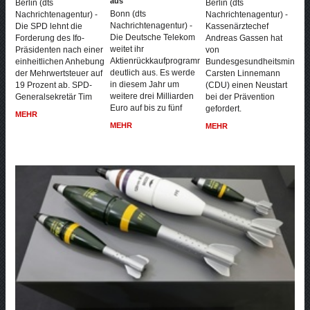
aus
Berlin (dts
Berlin (dts
Bonn (dts
Nachrichtenagentur) -
Nachrichtenagentur) -
Nachrichtenagentur) -
Die SPD lehnt die
Kassenärztechef
Die Deutsche Telekom
Forderung des Ifo-
Andreas Gassen hat
weitet ihr
Präsidenten nach einer
von
Aktienrückkaufprogramm
einheitlichen Anhebung
Bundesgesundheitsministe
deutlich aus. Es werde
der Mehrwertsteuer auf
Carsten Linnemann
in diesem Jahr um
19 Prozent ab. SPD-
(CDU) einen Neustart
weitere drei Milliarden
Generalsekretär Tim
bei der Prävention
Euro auf bis zu fünf
gefordert.
MEHR
MEHR
MEHR