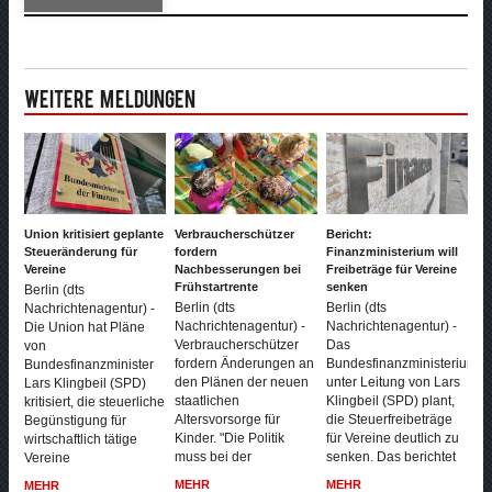
Weitere Meldungen
Union kritisiert geplante
Verbraucherschützer
Bericht:
Steueränderung für
fordern
Finanzministerium will
Vereine
Nachbesserungen bei
Freibeträge für Vereine
Frühstartrente
senken
Berlin (dts
Berlin (dts
Berlin (dts
Nachrichtenagentur) -
Nachrichtenagentur) -
Nachrichtenagentur) -
Die Union hat Pläne
Verbraucherschützer
Das
von
fordern Änderungen an
Bundesfinanzministerium
Bundesfinanzminister
den Plänen der neuen
unter Leitung von Lars
Lars Klingbeil (SPD)
staatlichen
Klingbeil (SPD) plant,
kritisiert, die steuerliche
Altersvorsorge für
die Steuerfreibeträge
Begünstigung für
Kinder. "Die Politik
für Vereine deutlich zu
wirtschaftlich tätige
muss bei der
senken. Das berichtet
Vereine
MEHR
MEHR
MEHR