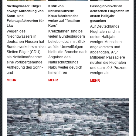
Niedrigwasser: Bilger
Kritik von
Passagierverkehr an
erwägt Aufhebung von
Naturschützern:
deutschen Flughäfen im
Sonn- und
Kreuzfahrtbranche
ersten Halbjahr
Feiertagsfahrverbot für
weiter auf "fossilem
gesunken
Lkw
Kurs"
Auf Deutschlands
Wegen des
Kreuzfahrten sind bei
Flughäfen sind im
Niedrigwassers in
vielen Bundesbürgern
ersten Halbjahr
deutschen Flüssen hat
beliebt - doch mit Blick
weniger Menschen
Bundesverkehrsminister
auf die Umweltfolgen
angekommen und
Steffen Bilger (CDU)
bleibt die Branche nach
abgeflogen. 97,7
als Notfallmaßnahme
Angaben des
Millionen Passagiere
eine vorübergehende
Naturschutzbunds
nutzten die Flughäfen
Aufhebung des Sonn-
Nabu weiter deutlich
und damit 0,8 Prozent
und
hinter ihren
weniger als
MEHR
MEHR
MEHR