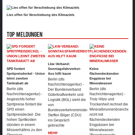
Lies offen für Verschiebung des Klimaziels
Top Meldungen
Lkw-Verband:
SPD fordert
Sonntagsfahrverbot-
Keine
Spritpreisdeckel - Union
Aus hilft kaum
flächendeckenden
lehnt zweiten
Engpässe bei
Berlin (dts
Tankrabatt ab
Mineralwasser
Nachrichtenagentur) -
Berlin (dts
Berlin (dts
Der Bundesverband
Nachrichtenagentur) -
Nachrichtenagentur) -
Güterkraftverkehr und
Angesichts hoher
Trotz Hitze und
Logistik (BGL) sieht die
Spritpreise fordert die
Trockenheit rechnet die
von
SPD einen
Mineralbrunnenbranche
Bundesverkehrsminister
Spritpreisdeckel. Die
nicht mit
Steffen Bilger (CDU)
hohen Spritkosten
flächendeckenden
ins Gespräch
stünden in einem
Engpässen bei
gebrachte
Missverhältnis zu den
Mineralwasser.
MEHR