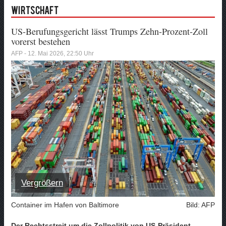
Wirtschaft
US-Berufungsgericht lässt Trumps Zehn-Prozent-Zoll
vorerst bestehen
AFP - 12. Mai 2026, 22:50 Uhr
Vergrößern
Container im Hafen von Baltimore
Bild: AFP
Der Rechtsstreit um die Zollpolitik von US-Präsident