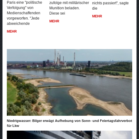
Paris eine "politische
zufolge mit militärischer
nichts passiert", sagte
Verfolgung" von
Munition beladen.
die
Medienschaffenden
Diese sei
MEHR
vorgeworfen. "Jede
MEHR
abweichende
MEHR
Niedrigwasser: Bilger erwägt Aufhebung von Sonn- und Feiertagsfahrverbot
für Lkw