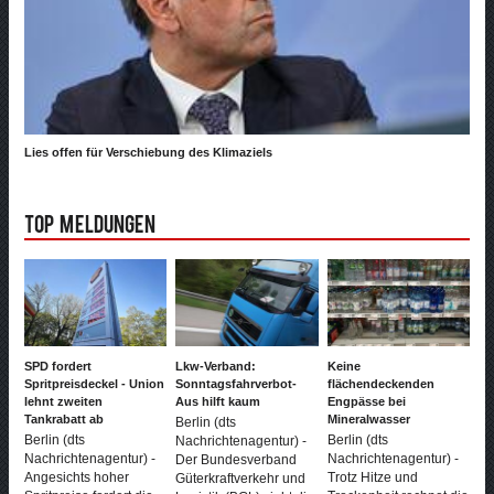
Lies offen für Verschiebung des Klimaziels
Top Meldungen
SPD fordert
Lkw-Verband:
Keine
Spritpreisdeckel - Union
Sonntagsfahrverbot-
flächendeckenden
lehnt zweiten
Aus hilft kaum
Engpässe bei
Tankrabatt ab
Mineralwasser
Berlin (dts
Berlin (dts
Berlin (dts
Nachrichtenagentur) -
Nachrichtenagentur) -
Nachrichtenagentur) -
Der Bundesverband
Angesichts hoher
Trotz Hitze und
Güterkraftverkehr und