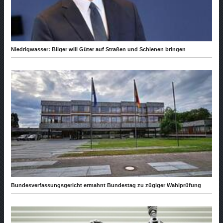
Niedrigwasser: Bilger will Güter auf Straßen und Schienen bringen
Bundesverfassungsgericht ermahnt Bundestag zu zügiger Wahlprüfung