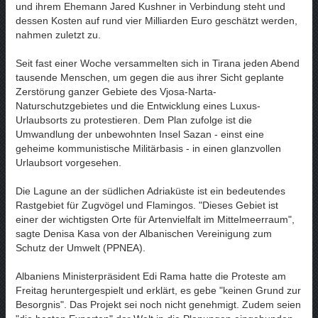
und ihrem Ehemann Jared Kushner in Verbindung steht und
dessen Kosten auf rund vier Milliarden Euro geschätzt werden,
nahmen zuletzt zu.
Seit fast einer Woche versammelten sich in Tirana jeden Abend
tausende Menschen, um gegen die aus ihrer Sicht geplante
Zerstörung ganzer Gebiete des Vjosa-Narta-
Naturschutzgebietes und die Entwicklung eines Luxus-
Urlaubsorts zu protestieren. Dem Plan zufolge ist die
Umwandlung der unbewohnten Insel Sazan - einst eine
geheime kommunistische Militärbasis - in einen glanzvollen
Urlaubsort vorgesehen.
Die Lagune an der südlichen Adriaküste ist ein bedeutendes
Rastgebiet für Zugvögel und Flamingos. "Dieses Gebiet ist
einer der wichtigsten Orte für Artenvielfalt im Mittelmeerraum",
sagte Denisa Kasa von der Albanischen Vereinigung zum
Schutz der Umwelt (PPNEA).
Albaniens Ministerpräsident Edi Rama hatte die Proteste am
Freitag heruntergespielt und erklärt, es gebe "keinen Grund zur
Besorgnis". Das Projekt sei noch nicht genehmigt. Zudem seien