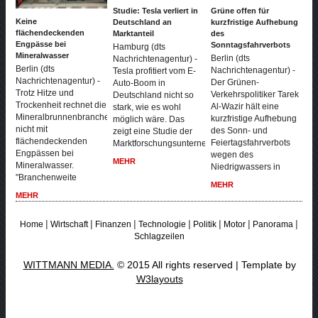
Studie: Tesla verliert in
Grüne offen für
Keine
Deutschland an
kurzfristige Aufhebung
flächendeckenden
Marktanteil
des
Engpässe bei
Sonntagsfahrverbots
Hamburg (dts
Mineralwasser
Berlin (dts
Nachrichtenagentur) -
Berlin (dts
Nachrichtenagentur) -
Tesla profitiert vom E-
Nachrichtenagentur) -
Der Grünen-
Auto-Boom in
Trotz Hitze und
Verkehrspolitiker Tarek
Deutschland nicht so
Trockenheit rechnet die
Al-Wazir hält eine
stark, wie es wohl
Mineralbrunnenbranche
kurzfristige Aufhebung
möglich wäre. Das
nicht mit
des Sonn- und
zeigt eine Studie der
flächendeckenden
Feiertagsfahrverbots
Marktforschungsunternehmen
Engpässen bei
wegen des
MEHR
Mineralwasser.
Niedrigwassers in
"Branchenweite
MEHR
MEHR
|
|
|
|
|
|
|
Home
Wirtschaft
Finanzen
Technologie
Politik
Motor
Panorama
Schlagzeilen
WITTMANN MEDIA.
© 2015 All rights reserved | Template by
W3layouts