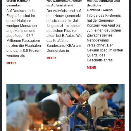
ersten Halbjahr
Neuwagenmarkt weiter
Auftragseingang und
gesunken
im Aufwärtstrend
deutliche
Gewinnzuwachs
Auf Deutschlands
Der Aufwärtstrend auf
Infolge des KI-Booms
Flughäfen sind im
dem Neuwagenmarkt
hat der Siemens-
ersten Halbjahr
hat sich auch im Juli
Konzern von April bis
weniger Menschen
fortgesetzt - mit einem
Juni einen deutlichen
angekommen und
deutlichen Plus vor
Zuwachs seines
abgeflogen. 97,7
allem bei E-Autos. Wie
Nettogewinns
Millionen Passagiere
das Kraftfahrt-
verzeichnet. Der
nutzten die Flughäfen
Bundesamt (KBA) am
Gewinn stieg im dritten
und damit 0,8 Prozent
Donnerstag in
Quartal des
weniger als
MEHR
Geschäftsjahres
MEHR
MEHR