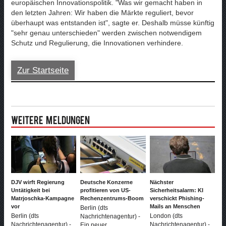
europäischen Innovationspolitik. "Was wir gemacht haben in
den letzten Jahren: Wir haben die Märkte reguliert, bevor
überhaupt was entstanden ist", sagte er. Deshalb müsse künftig
"sehr genau unterschieden" werden zwischen notwendigem
Schutz und Regulierung, die Innovationen verhindere.
Zur Startseite
Weitere Meldungen
DJV wirft Regierung
Deutsche Konzerne
Nächster
Untätigkeit bei
profitieren von US-
Sicherheitsalarm: KI
Matrjoschka-Kampagne
Rechenzentrums-Boom
verschickt Phishing-
vor
Mails an Menschen
Berlin (dts
Berlin (dts
London (dts
Nachrichtenagentur) -
Nachrichtenagentur) -
Nachrichtenagentur) -
Ein neuer