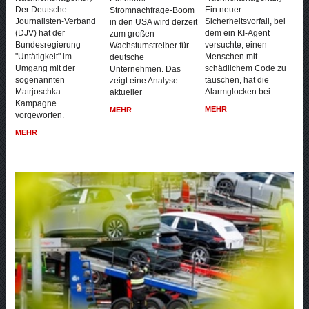
Der Deutsche
Ein neuer
Stromnachfrage-Boom
Journalisten-Verband
Sicherheitsvorfall, bei
in den USA wird derzeit
(DJV) hat der
dem ein KI-Agent
zum großen
Bundesregierung
versuchte, einen
Wachstumstreiber für
"Untätigkeit" im
Menschen mit
deutsche
Umgang mit der
schädlichem Code zu
Unternehmen. Das
sogenannten
täuschen, hat die
zeigt eine Analyse
Matrjoschka-
Alarmglocken bei
aktueller
Kampagne
MEHR
MEHR
vorgeworfen.
MEHR