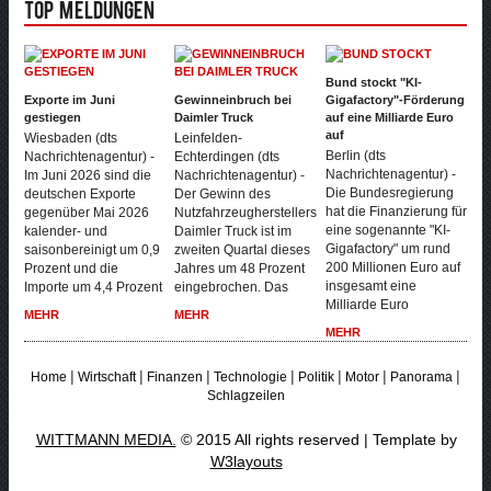
Top Meldungen
Bund stockt "KI-
Exporte im Juni
Gewinneinbruch bei
Gigafactory"-Förderung
gestiegen
Daimler Truck
auf eine Milliarde Euro
auf
Wiesbaden (dts
Leinfelden-
Berlin (dts
Nachrichtenagentur) -
Echterdingen (dts
Nachrichtenagentur) -
Im Juni 2026 sind die
Nachrichtenagentur) -
Die Bundesregierung
deutschen Exporte
Der Gewinn des
hat die Finanzierung für
gegenüber Mai 2026
Nutzfahrzeugherstellers
eine sogenannte "KI-
kalender- und
Daimler Truck ist im
Gigafactory" um rund
saisonbereinigt um 0,9
zweiten Quartal dieses
200 Millionen Euro auf
Prozent und die
Jahres um 48 Prozent
insgesamt eine
Importe um 4,4 Prozent
eingebrochen. Das
Milliarde Euro
MEHR
MEHR
MEHR
|
|
|
|
|
|
|
Home
Wirtschaft
Finanzen
Technologie
Politik
Motor
Panorama
Schlagzeilen
WITTMANN MEDIA.
© 2015 All rights reserved | Template by
W3layouts