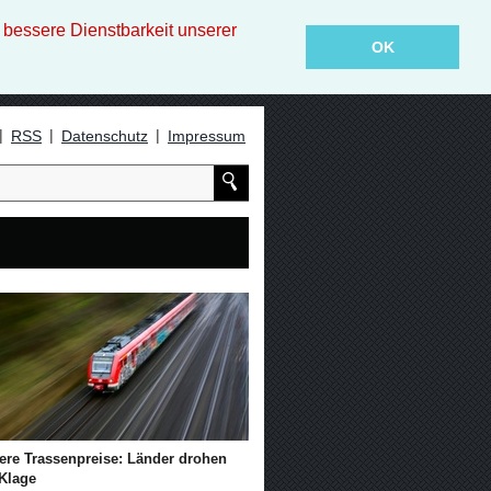
essere Dienstbarkeit unserer
OK
|
|
|
RSS
Datenschutz
Impressum
ere Trassenpreise: Länder drohen
 Klage