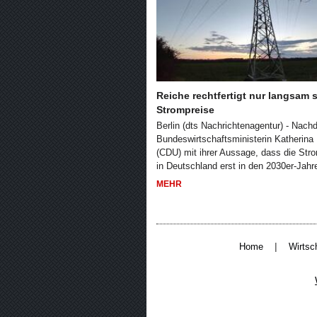
Reiche rechtfertigt nur langsam 
Strompreise
Berlin (dts Nachrichtenagentur) - Nac
Bundeswirtschaftsministerin Katherina
(CDU) mit ihrer Aussage, dass die Str
in Deutschland erst in den 2030er-Jahr
MEHR
|
Home
Wirtsc