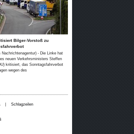
itisiert Bilger-Vorstoß zu
sfahrverbot
s Nachrichtenagentur) - Die Linke hat
des neuen Verkehrsministers Steffen
U) kritisiert, das Sonntagsfahrverbot
wagen wegen des
|
a
Schlagzeilen
s