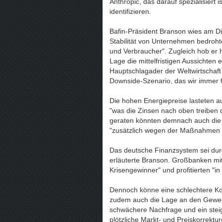
Anthropic, das darauf spezialisiert 
identifizieren.
Bafin-Präsident Branson wies am Di
Stabilität von Unternehmen bedroht
und Verbraucher". Zugleich hob er h
Lage die mittelfristigen Aussichten
Hauptschlagader der Weltwirtschaft – 
Downside-Szenario, das wir immer fü
Die hohen Energiepreise lasteten auf
"was die Zinsen nach oben treiben d
geraten könnten demnach auch die 
"zusätzlich wegen der Maßnahmen z
Das deutsche Finanzsystem sei durch
erläuterte Branson. Großbanken mit
Krisengewinner" und profitierten "in 
Dennoch könne eine schlechtere Kon
zudem auch die Lage an den Gewerb
schwächere Nachfrage und ein steig
plötzliche Markt- und Preiskorrektu