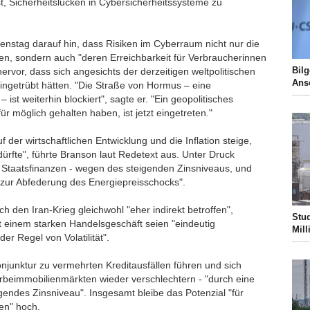
ist, Sicherheitslücken in Cybersicherheitssysteme zu
enstag darauf hin, dass Risiken im Cyberraum nicht nur die
en, sondern auch "deren Erreichbarkeit für Verbraucherinnen
Bilg
ervor, dass sich angesichts der derzeitigen weltpolitischen
Ans
 eingetrübt hätten. "Die Straße von Hormus – eine
ist weiterhin blockiert", sagte er. "Ein geopolitisches
r möglich gehalten haben, ist jetzt eingetreten."
 der wirtschaftlichen Entwicklung und die Inflation steige,
ürfte", führte Branson laut Redetext aus. Unter Druck
Staatsfinanzen - wegen des steigenden Zinsniveaus, und
ur Abfederung des Energiepreisschocks".
 den Iran-Krieg gleichwohl "eher indirekt betroffen",
Stud
 einem starken Handelsgeschäft seien "eindeutig
Mill
der Regel von Volatilität".
junktur zu vermehrten Kreditausfällen führen und sich
eimmobilienmärkten wieder verschlechtern - "durch eine
endes Zinsniveau". Insgesamt bleibe das Potenzial "für
ren" hoch.