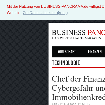
Mit der Nutzung von BUSINESS-PANORAMA.de willigst Du i
Website.
Zur Datenschutzerkl�rung
BUSINESS
PAN
DAS WIRTSCHAFTSMAGAZIN
Wirtschaft
Finanzen
Technologie
Chef der Finanz
Cybergefahr un
Immobilienkred
AFP - 12. Mai 2026, 12:24 Uhr