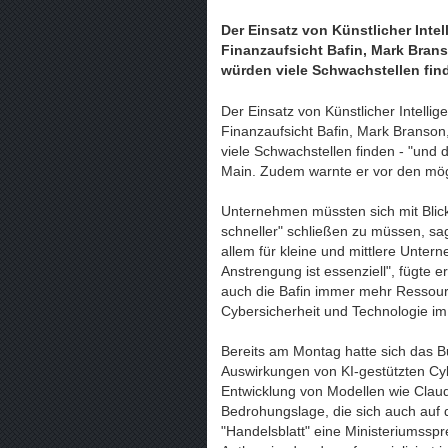
Der Einsatz von Künstlicher Inte
Finanzaufsicht Bafin, Mark Brans
würden viele Schwachstellen find
Der Einsatz von Künstlicher Intelli
Finanzaufsicht Bafin, Mark Branson
viele Schwachstellen finden - "und 
Main. Zudem warnte er vor den mögl
Unternehmen müssten sich mit Blick 
schneller" schließen zu müssen, sa
allem für kleine und mittlere Unte
Anstrengung ist essenziell", fügte e
auch die Bafin immer mehr Ressourc
Cybersicherheit und Technologie im
Bereits am Montag hatte sich das 
Auswirkungen von KI-gestützten Cyb
Entwicklung von Modellen wie Clau
Bedrohungslage, die sich auch auf di
"Handelsblatt" eine Ministeriumssp