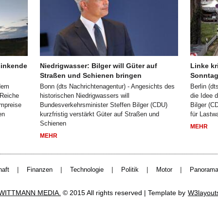
sinkende
Niedrigwasser: Bilger will Güter auf
Linke kr
Straßen und Schienen bringen
Sonntag
hdem
Bonn (dts Nachrichtenagentur) - Angesichts des
Berlin (dt
 Reiche
historischen Niedrigwassers will
die Idee 
ompreise
Bundesverkehrsminister Steffen Bilger (CDU)
Bilger (CD
en
kurzfristig verstärkt Güter auf Straßen und
für Last
Schienen
MEHR
MEHR
|
|
|
|
|
haft
Finanzen
Technologie
Politik
Motor
Panoram
WITTMANN MEDIA.
© 2015 All rights reserved | Template by
W3layout