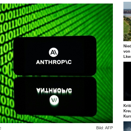
Nie
von
Lkw
Krit
Kreu
Kur
c
Bild: AFP