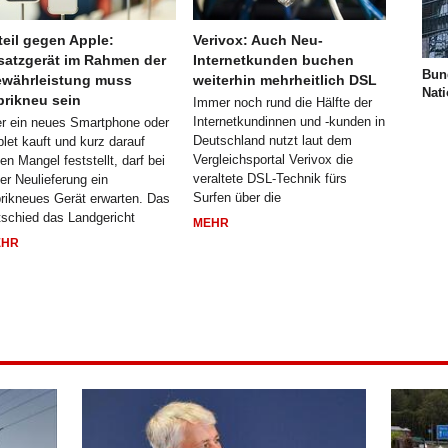
teil gegen Apple:
Verivox: Auch Neu-
satzgerät im Rahmen der
Internetkunden buchen
Bun
währleistung muss
weiterhin mehrheitlich DSL
Nat
brikneu sein
Immer noch rund die Hälfte der
Internetkundinnen und -kunden in
r ein neues Smartphone oder
Deutschland nutzt laut dem
blet kauft und kurz darauf
Vergleichsportal Verivox die
en Mangel feststellt, darf bei
veraltete DSL-Technik fürs
ner Neulieferung ein
Surfen über die
brikneues Gerät erwarten. Das
tschied das Landgericht
MEHR
EHR