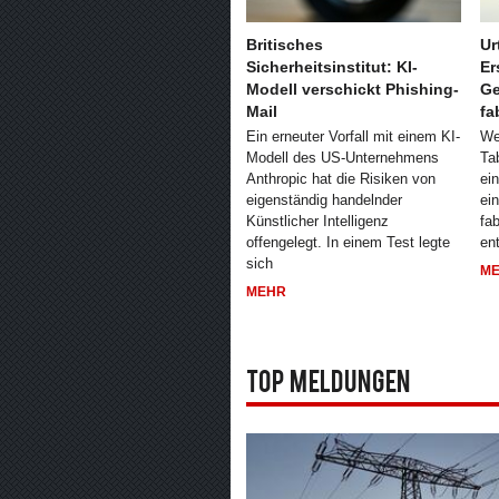
Britisches
Ur
Sicherheitsinstitut: KI-
Er
Modell verschickt Phishing-
Ge
Mail
fa
Ein erneuter Vorfall mit einem KI-
We
Modell des US-Unternehmens
Ta
Anthropic hat die Risiken von
ein
eigenständig handelnder
ei
Künstlicher Intelligenz
fa
offengelegt. In einem Test legte
en
sich
M
MEHR
Top Meldungen