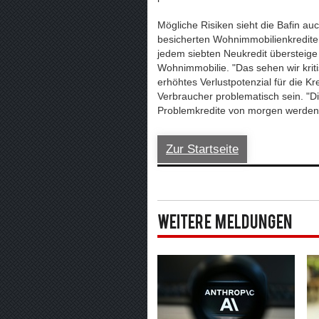
Mögliche Risiken sieht die Bafin a
besicherten Wohnimmobilienkrediten
jedem siebten Neukredit übersteige
Wohnimmobilie. "Das sehen wir kriti
erhöhtes Verlustpotenzial für die K
Verbraucher problematisch sein. "Di
Problemkredite von morgen werden"
Zur Startseite
Weitere Meldungen