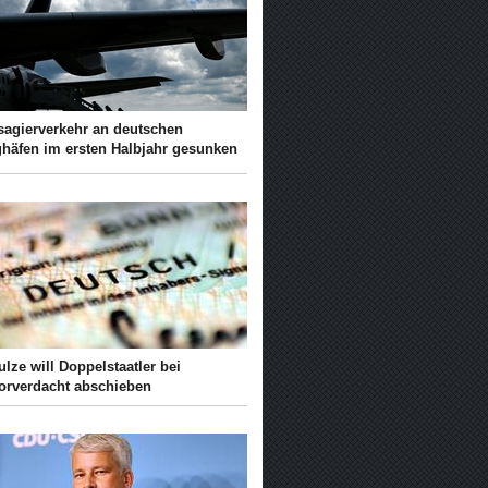
sagierverkehr an deutschen
ghäfen im ersten Halbjahr gesunken
lze will Doppelstaatler bei
rorverdacht abschieben