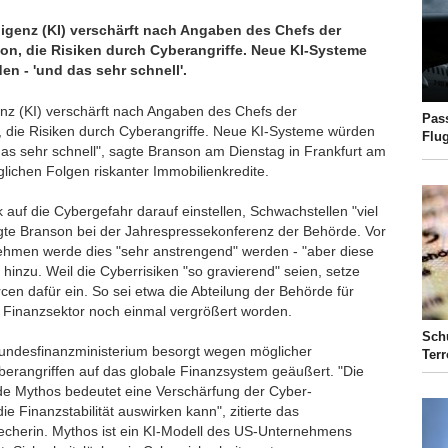
lligenz (KI) verschärft nach Angaben des Chefs der
on, die Risiken durch Cyberangriffe. Neue KI-Systeme
en - 'und das sehr schnell'.
genz (KI) verschärft nach Angaben des Chefs der
Pas
, die Risiken durch Cyberangriffe. Neue KI-Systeme würden
Flu
das sehr schnell", sagte Branson am Dienstag in Frankfurt am
ichen Folgen riskanter Immobilienkredite.
auf die Cybergefahr darauf einstellen, Schwachstellen "viel
gte Branson bei der Jahrespressekonferenz der Behörde. Vor
rnehmen werde dies "sehr anstrengend" werden - "aber diese
r hinzu. Weil die Cyberrisiken "so gravierend" seien, setze
en dafür ein. So sei etwa die Abteilung der Behörde für
 Finanzsektor noch einmal vergrößert worden.
Schu
Bundesfinanzministerium besorgt wegen möglicher
Ter
erangriffen auf das globale Finanzsystem geäußert. "Die
de Mythos bedeutet eine Verschärfung der Cyber-
e Finanzstabilität auswirken kann", zitierte das
recherin. Mythos ist ein KI-Modell des US-Unternehmens