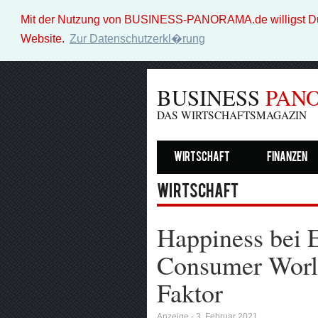
Mit der Nutzung von BUSINESS-PANORAMA.de willigst Du i
Website.
Zur Datenschutzerkl�rung
BUSINESS
PAN
DAS WIRTSCHAFTSMAGAZIN
Wirtschaft
Finanzen
Wirtschaft
Happiness be
Consumer Worl
Faktor
Anzeige - 3. Februar 2021