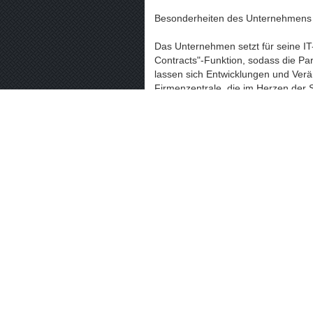
Besonderheiten des Unternehmens
Das Unternehmen setzt für seine IT
Contracts"-Funktion, sodass die Par
lassen sich Entwicklungen und Verä
Firmenzentrale, die im Herzen der 
Qualität, stetige Präsenz sowie kurz