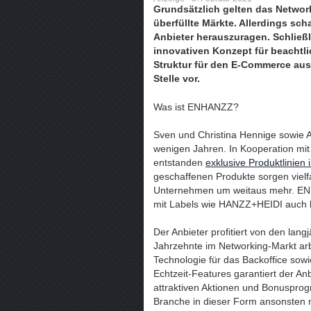
Grundsätzlich gelten das Network
überfüllte Märkte. Allerdings sch
Anbieter herauszuragen. Schlie
innovativen Konzept für beachtl
Struktur für den E-Commerce aus
Stelle vor.
Was ist ENHANZZ?
Sven und Christina Hennige sowie
wenigen Jahren. In Kooperation mi
entstanden
exklusive Produktlinien
geschaffenen Produkte sorgen vielf
Unternehmen um weitaus mehr. ENHA
mit Labels wie HANZZ+HEIDI auch bei
Der Anbieter profitiert von den la
Jahrzehnte im Networking-Markt arb
Technologie für das Backoffice sow
Echtzeit-Features garantiert der An
attraktiven Aktionen und Bonuspro
Branche in dieser Form ansonsten n