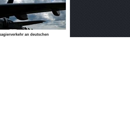
sagierverkehr an deutschen
ghäfen im ersten Halbjahr gesunken
 Grad: Allzeit-Hitzerekord in der
wakei nach nur einem Tag
rochen