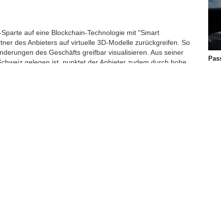
-Sparte auf eine Blockchain-Technologie mit "Smart
tner des Anbieters auf virtuelle 3D-Modelle zurückgreifen. So
nderungen des Geschäfts greifbar visualisieren. Aus seiner
Pas
Schweiz gelegen ist, punktet der Anbieter zudem durch hohe
Flu
e Lieferzeiten.
42,2
Slo
geb