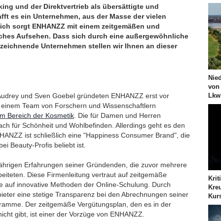
ing und der Direktvertrieb als übersättigte und
afft es ein Unternehmen, aus der Masse der vielen
ßlich sorgt ENHANZZ mit einem zeitgemäßen und
iches Aufsehen. Dass sich durch eine außergewöhnliche
zeichnende Unternehmen stellen wir Ihnen an dieser
Nie
von
Lkw
 Audrey und Sven Goebel gründeten ENHANZZ erst vor
t einem Team von Forschern und Wissenschaftlern
 im Bereich der Kosmetik
. Die für Damen und Herren
ach für Schönheit und Wohlbefinden. Allerdings geht es den
NZZ ist schließlich eine "Happiness Consumer Brand", die
 Beauty-Profis beliebt ist.
ngjährigen Erfahrungen seiner Gründenden, die zuvor mehrere
eiteten. Diese Firmenleitung vertraut auf zeitgemäße
Krit
ie auf innovative Methoden der Online-Schulung. Durch
Kreu
bieter eine stetige Transparenz bei den Abrechnungen seiner
Kur
gramme. Der zeitgemäße Vergütungsplan, den es in der
icht gibt, ist einer der Vorzüge von ENHANZZ.