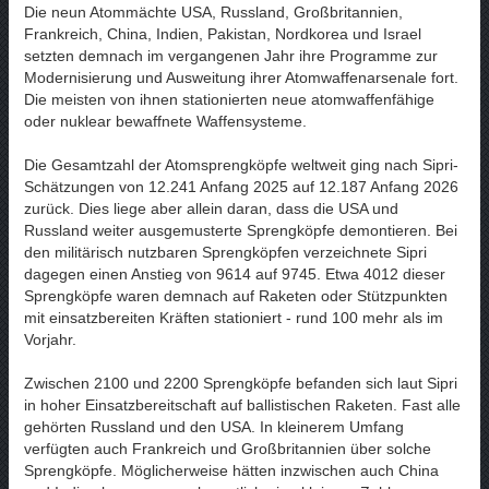
Die neun Atommächte USA, Russland, Großbritannien,
Frankreich, China, Indien, Pakistan, Nordkorea und Israel
setzten demnach im vergangenen Jahr ihre Programme zur
Modernisierung und Ausweitung ihrer Atomwaffenarsenale fort.
Die meisten von ihnen stationierten neue atomwaffenfähige
oder nuklear bewaffnete Waffensysteme.
Die Gesamtzahl der Atomsprengköpfe weltweit ging nach Sipri-
Schätzungen von 12.241 Anfang 2025 auf 12.187 Anfang 2026
zurück. Dies liege aber allein daran, dass die USA und
Russland weiter ausgemusterte Sprengköpfe demontieren. Bei
den militärisch nutzbaren Sprengköpfen verzeichnete Sipri
dagegen einen Anstieg von 9614 auf 9745. Etwa 4012 dieser
Sprengköpfe waren demnach auf Raketen oder Stützpunkten
mit einsatzbereiten Kräften stationiert - rund 100 mehr als im
Vorjahr.
Zwischen 2100 und 2200 Sprengköpfe befanden sich laut Sipri
in hoher Einsatzbereitschaft auf ballistischen Raketen. Fast alle
gehörten Russland und den USA. In kleinerem Umfang
verfügten auch Frankreich und Großbritannien über solche
Sprengköpfe. Möglicherweise hätten inzwischen auch China