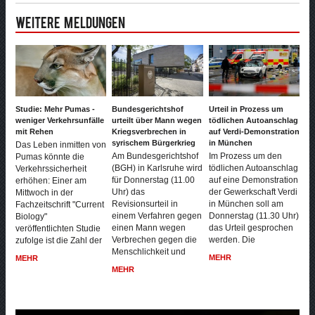
Weitere Meldungen
Studie: Mehr Pumas -
Bundesgerichtshof
Urteil in Prozess um
weniger Verkehrsunfälle
urteilt über Mann wegen
tödlichen Autoanschlag
mit Rehen
Kriegsverbrechen in
auf Verdi-Demonstration
syrischem Bürgerkrieg
in München
Das Leben inmitten von
Am Bundesgerichtshof
Im Prozess um den
Pumas könnte die
(BGH) in Karlsruhe wird
tödlichen Autoanschlag
Verkehrssicherheit
für Donnerstag (11.00
auf eine Demonstration
erhöhen: Einer am
Uhr) das
der Gewerkschaft Verdi
Mittwoch in der
Revisionsurteil in
in München soll am
Fachzeitschrift "Current
einem Verfahren gegen
Donnerstag (11.30 Uhr)
Biology"
einen Mann wegen
das Urteil gesprochen
veröffentlichten Studie
Verbrechen gegen die
werden. Die
zufolge ist die Zahl der
Menschlichkeit und
MEHR
MEHR
MEHR