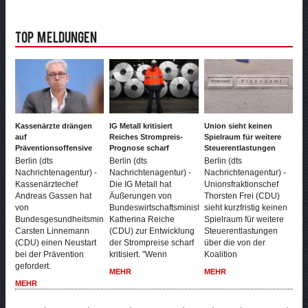
Top Meldungen
Kassenärzte drängen
IG Metall kritisiert
Union sieht keinen
auf
Reiches Strompreis-
Spielraum für weitere
Präventionsoffensive
Prognose scharf
Steuerentlastungen
Berlin (dts
Berlin (dts
Berlin (dts
Nachrichtenagentur) -
Nachrichtenagentur) -
Nachrichtenagentur) -
Kassenärztechef
Die IG Metall hat
Unionsfraktionschef
Andreas Gassen hat
Äußerungen von
Thorsten Frei (CDU)
von
Bundeswirtschaftsministerin
sieht kurzfristig keinen
Bundesgesundheitsminister
Katherina Reiche
Spielraum für weitere
Carsten Linnemann
(CDU) zur Entwicklung
Steuerentlastungen
(CDU) einen Neustart
der Strompreise scharf
über die von der
bei der Prävention
kritisiert. "Wenn
Koalition
gefordert.
MEHR
MEHR
MEHR